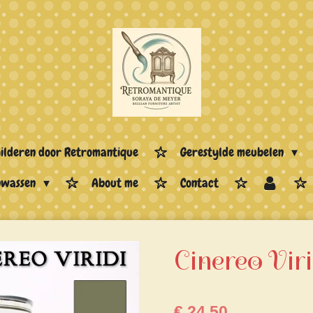
hilderen door Retromantique
Gerestylde meubelen
enwassen
About me
Contact
Cinereo Virid
€ 24,50