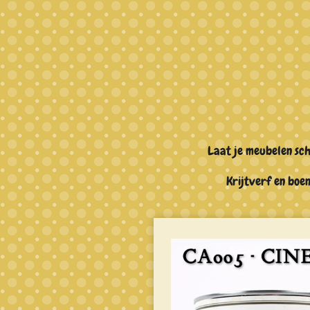
Ga
direct
naar
de
hoofdinhoud
Laat je meubelen sc
Krijtverf en bo