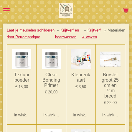
Ga
direct
naar
de
Laat je meubelen schilderen
»
Krijtverf en
»
Krijtverf
»
Materialen
hoofdinhoud
door Retromantique
boenwassen
& waxen
Textuur
Clear
Kleurenk
Borstel
poeder
Bonding
aart
groot 25
Primer
cm en
€ 15,00
€ 3,50
7cm
€ 20,00
breed
€ 22,00
In winkelwagen
In winkelwagen
In winkelwagen
In winkelwagen