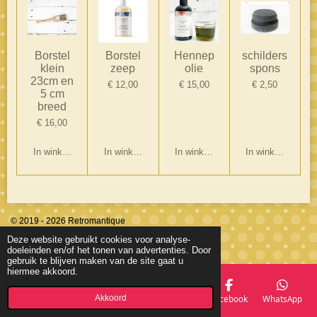
Borstel
Borstel
Hennep
schilders
klein
zeep
olie
spons
23cm en
€ 12,00
€ 15,00
€ 2,50
5 cm
breed
€ 16,00
In winkelwagen
In winkelwagen
In winkelwagen
In winkelwagen
© 2019 - 2026 Retromantique
Powered by
JouwWeb
Deze website gebruikt cookies voor analyse-
doeleinden en/of het tonen van advertenties. Door
gebruik te blijven maken van de site gaat u
hiermee akkoord.
Akkoord
E-mailadres
Telefoonnummer
Kaart
Facebook
WhatsApp