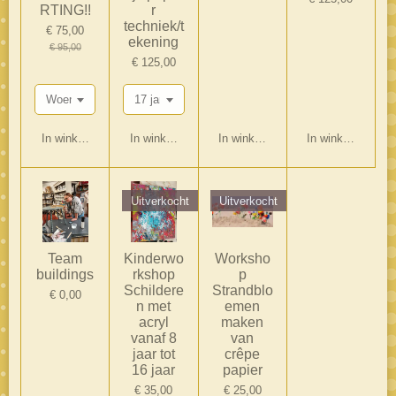
RTING!!
r
techniek/t
€ 75,00
ekening
€ 95,00
€ 125,00
In winkelwagen
In winkelwagen
In winkelwagen
In winkelwagen
Uitverkocht
Uitverkocht
Team
Kinderwo
Worksho
buildings
rkshop
p
Schildere
Strandblo
€ 0,00
n met
emen
acryl
maken
vanaf 8
van
jaar tot
crêpe
16 jaar
papier
€ 35,00
€ 25,00