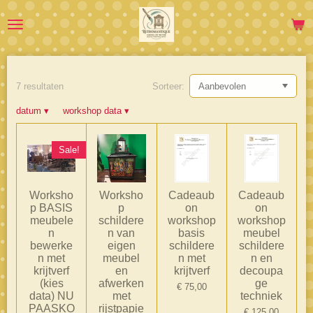
Ga
direct
naar
de
hoofdinhoud
7 resultaten
Sorteer:
datum
▾
workshop data
▾
Sale!
Worksho
Worksho
Cadeaub
Cadeaub
p BASIS
p
on
on
meubele
schildere
workshop
workshop
n
n van
basis
meubel
bewerke
eigen
schildere
schildere
n met
meubel
n met
n en
krijtverf
en
krijtverf
decoupa
(kies
afwerken
ge
€ 75,00
data) NU
met
techniek
PAASKO
rijstpapie
€ 125,00