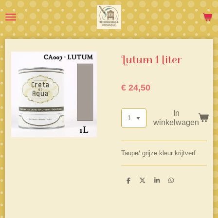
Ga
direct
naar
de
hoofdinhoud
Lutum 1 liter
€ 24,50
In
winkelwagen
Taupe/ grijze kleur krijtverf
D
D
S
D
e
e
h
e
l
e
a
l
e
l
r
e
n
e
n