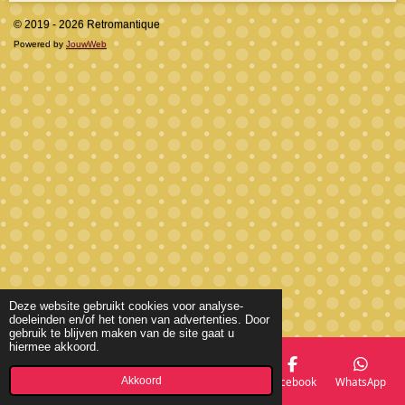
© 2019 - 2026 Retromantique
Powered by
JouwWeb
Deze website gebruikt cookies voor analyse-
doeleinden en/of het tonen van advertenties. Door
gebruik te blijven maken van de site gaat u
hiermee akkoord.
Akkoord
E-mailadres
Telefoonnummer
Kaart
Facebook
WhatsApp