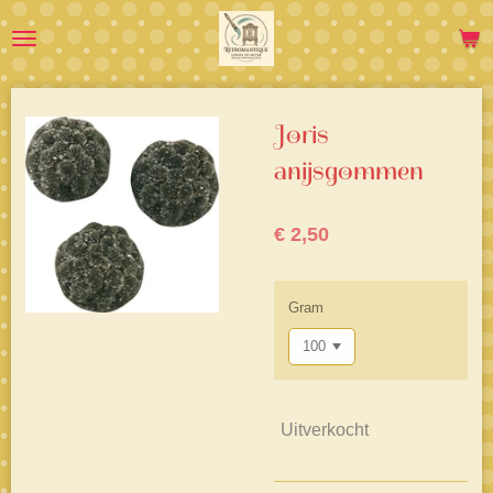
Ga
direct
naar
de
hoofdinhoud
Joris
anijsgommen
€ 2,50
Gram
Uitverkocht