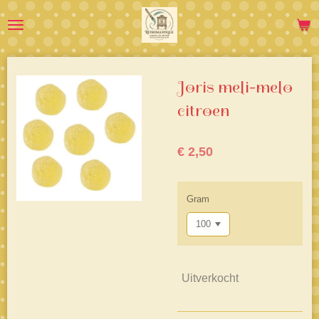
Ga
direct
naar
de
hoofdinhoud
Joris meli-melo
citroen
€ 2,50
Gram
Uitverkocht