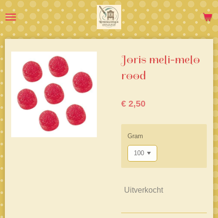
Ga
direct
naar
de
hoofdinhoud
Joris meli-melo
rood
€ 2,50
Gram
Uitverkocht