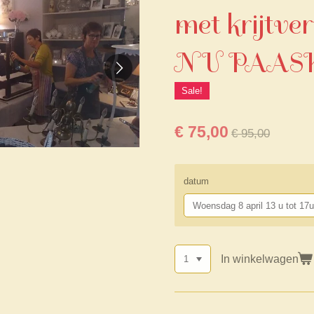
met krijtver
NU PAASK
Sale!
€ 75,00
€ 95,00
datum
In winkelwagen