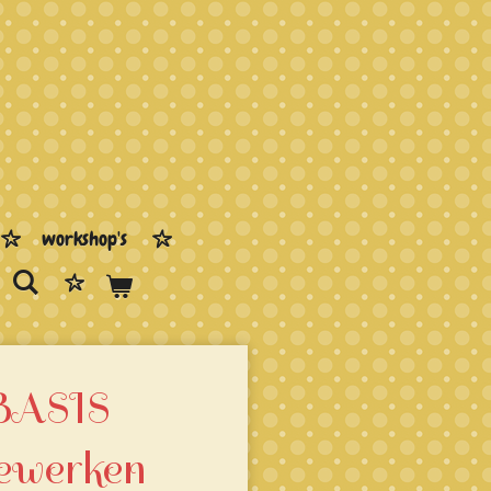
workshop's
BASIS
ewerken