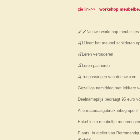
zie link>>
workshop meubelbew
🖌️🖌️Nieuwe workshop meubeltjes d
🍒U leert het meubel schilderen op
🍒Leren verouderen
🍒Leren patineren
🍒Toepassingen van decowaxen
Gezellige namiddag met lekkere v
Deelnameprijs bedraagt 95 euro v
Alle materiaalgebruik inbegrepen!
Enkel klein meubeltje meebrengen
Plaats: in atelier van Retromantiq