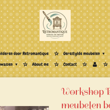
hilderen door Retromantique
Gerestylde meubelen
enwassen
About me
Contact
Workshop 
meubelen b