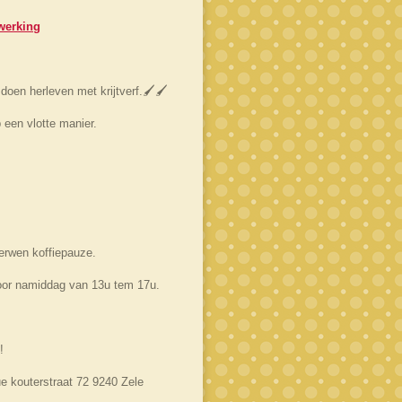
erking
oen herleven met krijtverf.🖌️🖌️
 een vlotte manier.
erwen koffiepauze.
oor namiddag van 13u tem 17u.
!
ue kouterstraat 72 9240 Zele