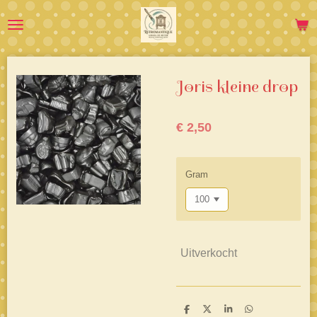
Ga
direct
naar
de
hoofdinhoud
Joris kleine drop
€ 2,50
Gram
Uitverkocht
D
D
S
D