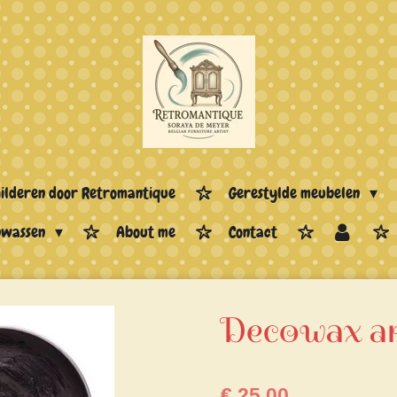
hilderen door Retromantique
Gerestylde meubelen
enwassen
About me
Contact
Decowax an
€ 25,00