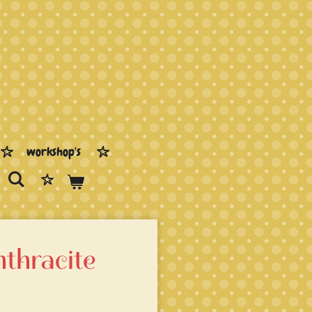
workshop's
thracite