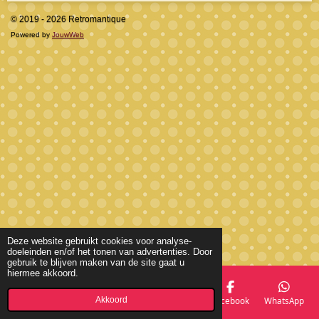
© 2019 - 2026 Retromantique
Powered by
JouwWeb
Deze website gebruikt cookies voor analyse-
doeleinden en/of het tonen van advertenties. Door
gebruik te blijven maken van de site gaat u
hiermee akkoord.
Akkoord
E-mailadres
Telefoonnummer
Kaart
Facebook
WhatsApp