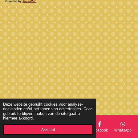
Powered by
JouwWeb
Deze website gebruikt cookies voor analyse-
doeleinden en/of het tonen van advertenties. Door
gebruik te blijven maken van de site gaat u
hiermee akkoord.
Akkoord
E-mailadres
Telefoonnummer
Kaart
Facebook
WhatsApp