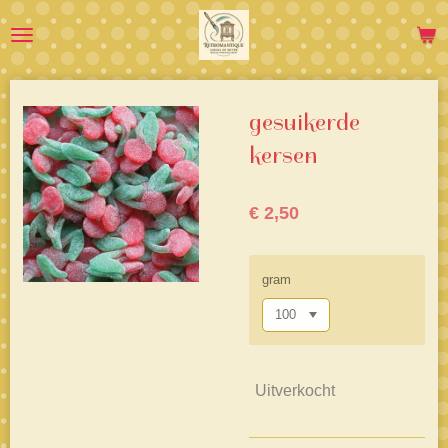
Ga
direct
naar
de
hoofdinhoud
gesuikerde
kersen
€ 2,50
gram
Uitverkocht