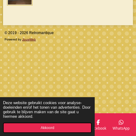
© 2019 - 2026 Retromantique
Powered by
JouwWeb
Deze website gebruikt cookies voor analyse-
doeleinden en/of het tonen van advertenties. Door
gebruik te blijven maken van de site gaat u
hiermee akkoord.
Akkoord
E-mailadres
Telefoonnummer
Kaart
Facebook
WhatsApp