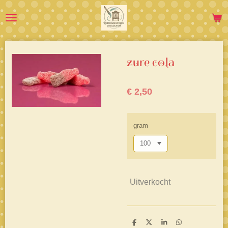
Ga
direct
naar
de
hoofdinhoud
zure cola
€ 2,50
gram
Uitverkocht
D
D
S
D