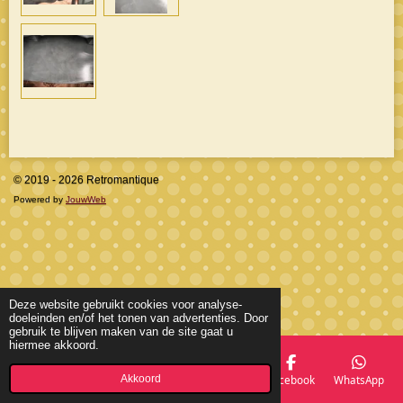
© 2019 - 2026 Retromantique
Powered by
JouwWeb
Deze website gebruikt cookies voor analyse-
doeleinden en/of het tonen van advertenties. Door
gebruik te blijven maken van de site gaat u
hiermee akkoord.
Akkoord
E-mailadres
Telefoonnummer
Kaart
Facebook
WhatsApp