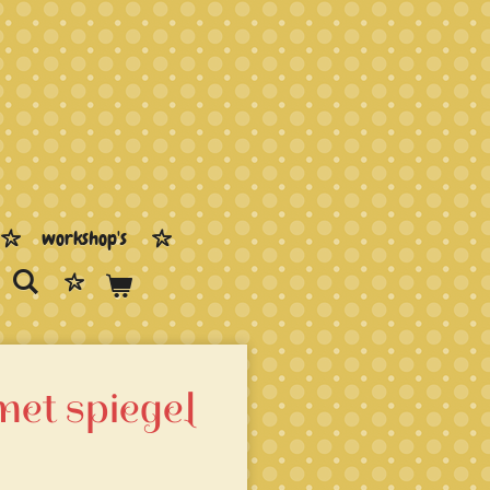
workshop's
et spiegel