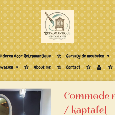
hilderen door Retromantique
Gerestylde meubelen
enwassen
About me
Contact
Commode m
/ kaptafel