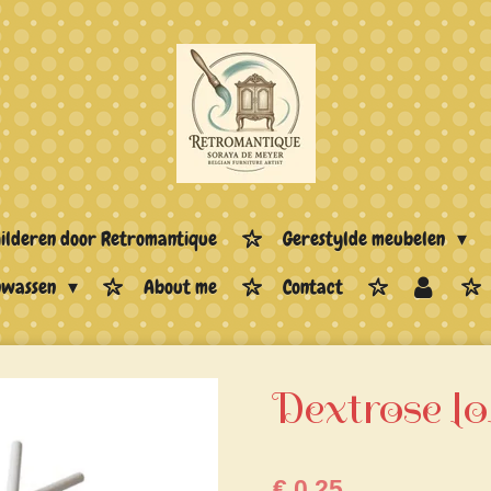
hilderen door Retromantique
Gerestylde meubelen
enwassen
About me
Contact
Dextrose lo
€ 0,25