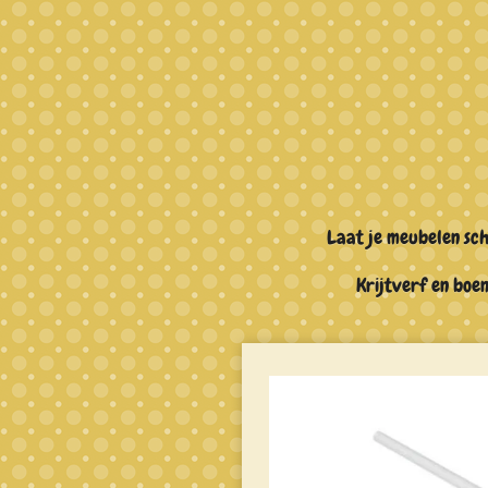
Ga
direct
naar
de
hoofdinhoud
Laat je meubelen sc
Krijtverf en bo