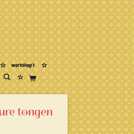
workshop's
ure tongen