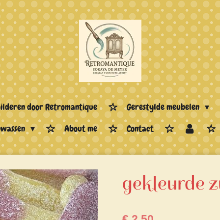
hilderen door Retromantique
Gerestylde meubelen
enwassen
About me
Contact
gekleurde z
€ 2,50