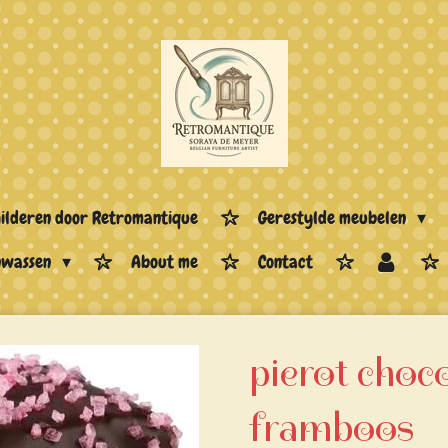
hilderen door Retromantique
Gerestylde meubelen
enwassen
About me
Contact
pierot choc
framboos