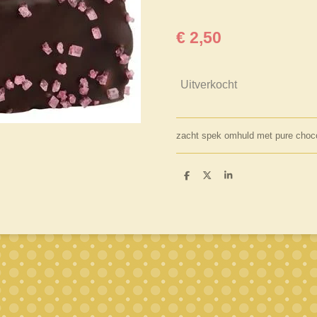
€ 2,50
Uitverkocht
zacht spek omhuld met pure choco
D
D
S
e
e
h
l
e
a
e
l
r
n
e