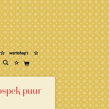
workshop's
ospek puur