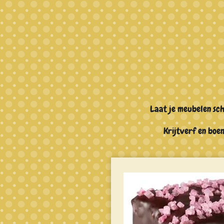
Ga
direct
naar
de
hoofdinhoud
Laat je meubelen sc
Krijtverf en bo