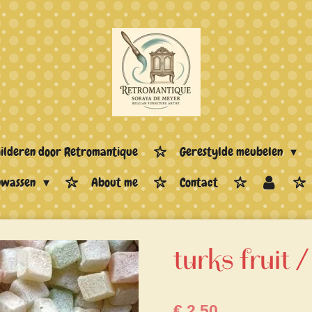
hilderen door Retromantique
Gerestylde meubelen
enwassen
About me
Contact
turks fruit 
€ 2,50