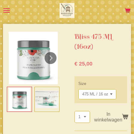
Ga
direct
naar
de
hoofdinhoud
Bliss 475 ML
(16oz)
€ 25,00
Size
In
winkelwagen