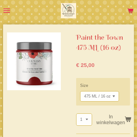
Ga
direct
naar
de
hoofdinhoud
Paint the Town
475 ML (16 oz)
€ 25,00
Size
In
winkelwagen