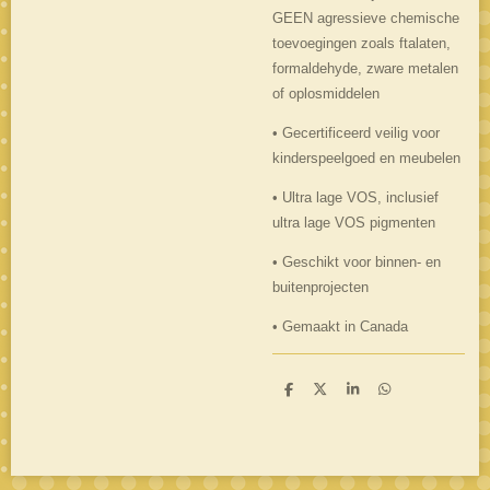
GEEN agressieve chemische
toevoegingen zoals ftalaten,
formaldehyde, zware metalen
of oplosmiddelen
• Gecertificeerd veilig voor
kinderspeelgoed en meubelen
• Ultra lage VOS, inclusief
ultra lage VOS pigmenten
• Geschikt voor binnen- en
buitenprojecten
• Gemaakt in Canada
D
D
S
D
e
e
h
e
l
e
a
l
e
l
r
e
n
e
n