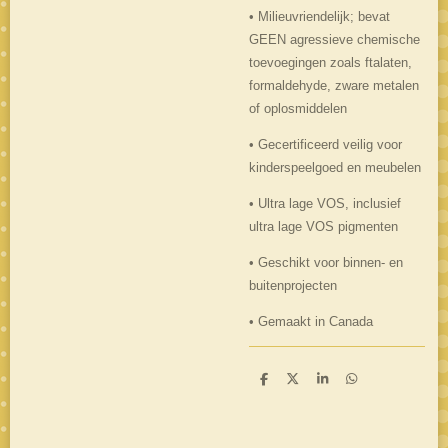
• Milieuvriendelijk; bevat
GEEN agressieve chemische
toevoegingen zoals ftalaten,
formaldehyde, zware metalen
of oplosmiddelen
• Gecertificeerd veilig voor
kinderspeelgoed en meubelen
• Ultra lage VOS, inclusief
ultra lage VOS pigmenten
• Geschikt voor binnen- en
buitenprojecten
• Gemaakt in Canada
D
D
S
D
e
e
h
e
l
e
a
l
e
l
r
e
n
e
n