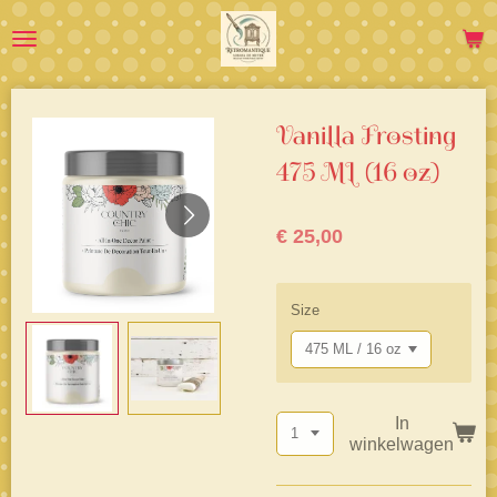
Ga
direct
naar
de
hoofdinhoud
Vanilla Frosting
475 ML (16 oz)
€ 25,00
Size
In
winkelwagen