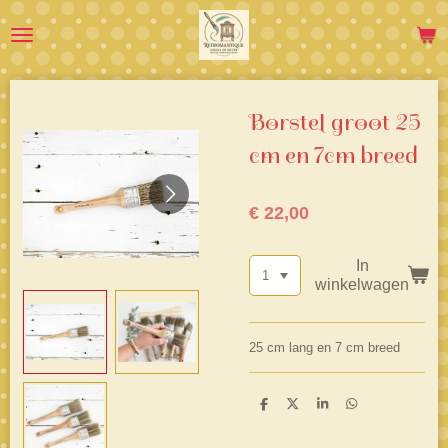
Ga
direct
naar
de
hoofdinhoud
Borstel groot 25
cm en 7cm breed
€ 22,00
In
winkelwagen
25 cm lang en 7 cm breed
D
D
S
D
e
e
h
e
l
e
a
l
e
l
r
e