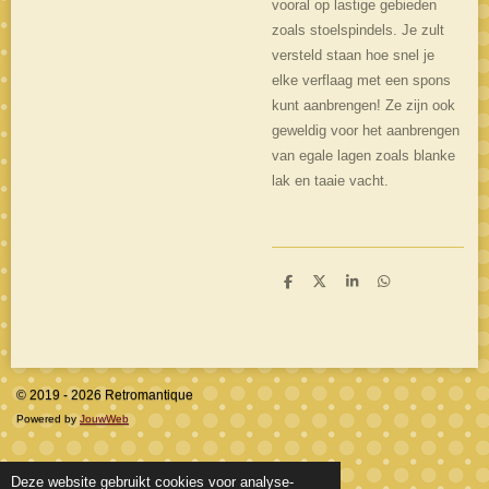
vooral op lastige gebieden
zoals stoelspindels. Je zult
versteld staan hoe snel je
elke verflaag met een spons
kunt aanbrengen! Ze zijn ook
geweldig voor het aanbrengen
van egale lagen zoals blanke
lak en taaie vacht.
D
D
S
D
e
e
h
e
l
e
a
l
e
l
r
e
n
e
n
© 2019 - 2026 Retromantique
Powered by
JouwWeb
Deze website gebruikt cookies voor analyse-