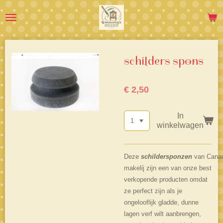
Ga
direct
naar
de
hoofdinhoud
schilders spons
€ 2,50
In
winkelwagen
Deze
schildersponzen
van
Cana
makelij
zijn een van onze best
verkopende producten omdat
ze perfect zijn als je
ongelooflijk gladde, dunne
lagen verf wilt aanbrengen,