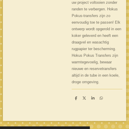
uw project voltooien zonder
randen te verbergen. Hokus
Pokus-transfers zijn zo
eenvoudig toe te passen! Elk
ontwerp wordt opgerold in een
koker geleverd en heeft een
draagvel en wasachtig
rugpapier ter bescherming.
Hokus Pokus Transfers zijn
warmtegevoelig, bewaar
nieuwe en reservetransfers
altijd in de tube in een koele,
droge omgeving.
D
D
S
D
e
e
h
e
l
e
a
l
e
l
r
e
n
e
n
© 2019 - 2026 Retromantique