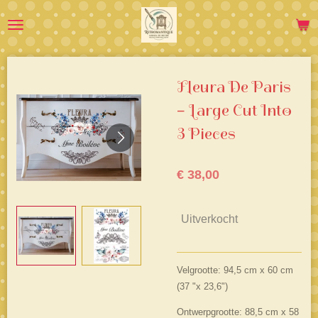
Ga
direct
naar
de
hoofdinhoud
Fleura De Paris
– Large Cut Into
3 Pieces
€ 38,00
Uitverkocht
Velgrootte: 94,5 cm x 60 cm
(37 "x 23,6")
Ontwerpgrootte: 88,5 cm x 58