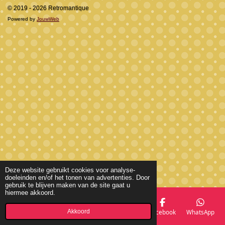
© 2019 - 2026 Retromantique
Powered by
JouwWeb
Deze website gebruikt cookies voor analyse-
doeleinden en/of het tonen van advertenties. Door
gebruik te blijven maken van de site gaat u
hiermee akkoord.
Akkoord
E-mailadres
Telefoonnummer
Kaart
Facebook
WhatsApp